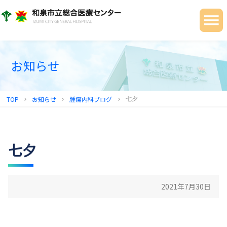
当院について
ご利用の皆さまへ
診療科・部門
お知らせ
健診センター
TOP
お知らせ
腫瘍内科ブログ
七夕
chevron_right
chevron_right
chevron_right
地域連携センター
採用情報
七夕
2021年7月30日