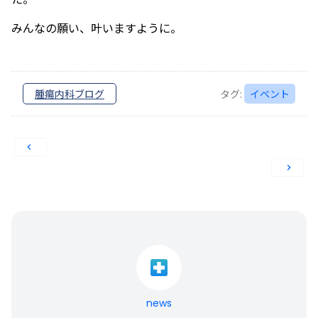
みんなの願い、叶いますように。
腫瘍内科ブログ
タグ:
イベント
投
稿
ナ
ビ
ゲ
ー
news