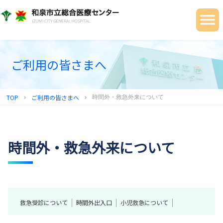
当院について
ご利用の皆さまへ
診療科・部門
ご利用の皆さまへ
健診センター
TOP
ご利用の皆さまへ
時間外・救急外来について
chevron_right
chevron_right
地域連携センター
採用情報
時間外・救急外来について
救急受診について
時間外出入口
小児救急について