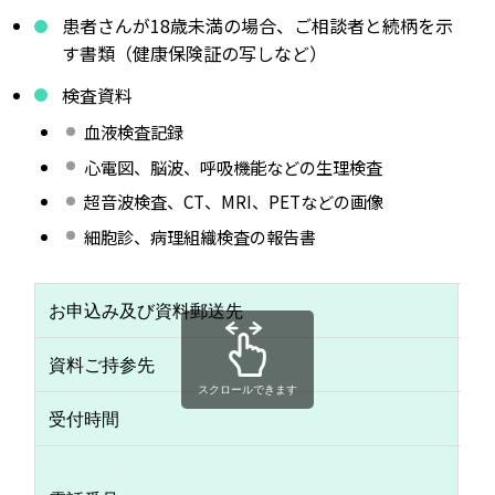
患者さんが18歳未満の場合、ご相談者と続柄を示
す書類（健康保険証の写しなど）
検査資料
血液検査記録
心電図、脳波、呼吸機能などの生理検査
超音波検査、CT、MRI、PETなどの画像
細胞診、病理組織検査の報告書
お申込み及び資料郵送先
地
資料ご持参先
地
スクロールできます
受付時間
平