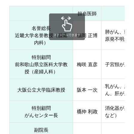
担当医師
名誉総長
肺がん、頭頸
近畿大学名誉教授（腫瘍
福岡 正博
スクロールできます
原発不明がん
内科）
特別顧問
前和歌山県立医科大学教
梅咲 直彦
子宮頸がん、
授（産婦人科）
乳がん、肺が
大阪公立大学臨床教授
阪本 一次
ん、肝がん、
特別顧問
消化器がん（
𫞎仲 利政
がんセンター長
など）
副院長