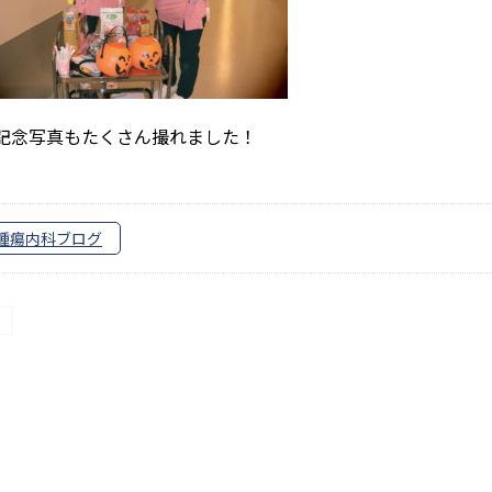
記念写真もたくさん撮れました！
腫瘍内科ブログ
投
稿
ナ