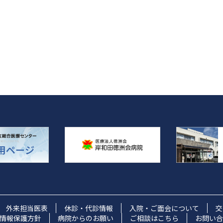
ビ
ゲ
ー
シ
ョ
ン
外来担当医表
休診・代診情報
入院・ご面会について
交
情報保護方針
病院からのお願い
ご相談はこちら
お問い合