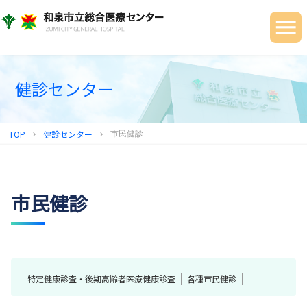
当院について
ご利用の皆さまへ
診療科・部門
健診センター
健診センター
TOP
健診センター
市民健診
chevron_right
chevron_right
地域連携センター
採用情報
市民健診
特定健康診査・後期高齢者医療健康診査
各種市民健診