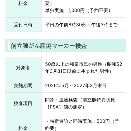
料金
要）
単独実施：1,000円（予約不要）
受付日時
平日の午前8時30分～午後3時まで
前立腺がん腫瘍マーカー検査
50歳以上の和泉市民の男性（昭和52
対象者
年3月31日以前に生まれた男性）
実施期間
2026年5月～2027年3月末日
問診・血液検査（前立腺特異抗原
検査項目
［PSA］値の測定）
・特定健診と同時実施：500円（予
料金
約要）