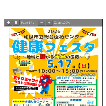
Page
1
/
1
Zoom
100%