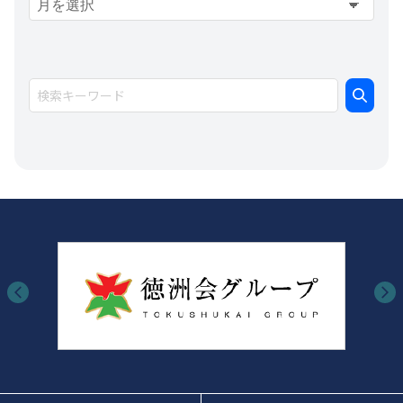
ー
カ
イ
ブ