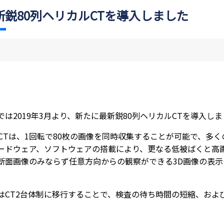
新鋭80列ヘリカルCTを導入しました
では2019年3月より、新たに最新鋭80列ヘリカルCTを導入し
列CTは、1回転で80枚の画像を同時収集することが可能で、多
ードウェア、ソフトウェアの搭載により、更なる低被ばくと高
断面画像のみならず任意方向からの観察ができる3D画像の表
。
はCT2台体制に移行することで、検査の待ち時間の短縮、およ