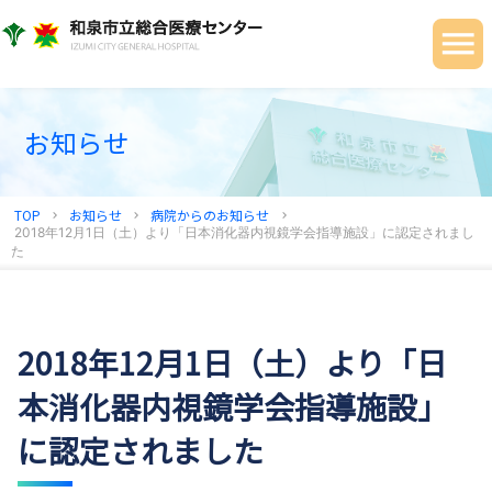
当院について
ご利用の皆さまへ
診療科・部門
お知らせ
健診センター
TOP
お知らせ
病院からのお知らせ
chevron_right
chevron_right
chevron_right
地域連携センター
2018年12月1日（土）より「日本消化器内視鏡学会指導施設」に認定されまし
た
採用情報
2018年12月1日（土）より「日
本消化器内視鏡学会指導施設」
に認定されました