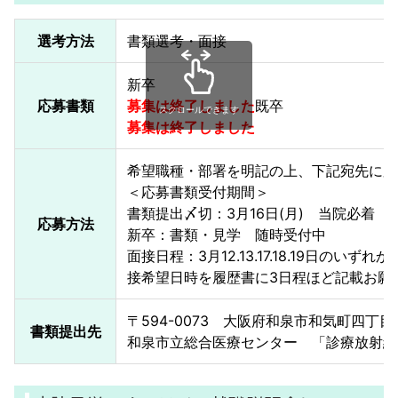
選考方法
書類選考・面接
新卒
応募書類
募集は終了しました
既卒
スクロールできます
募集は終了しました
希望職種・部署を明記の上、下記宛先に応
＜応募書類受付期間＞
書類提出〆切：3月16日(月) 当院必着
応募方法
新卒：書類・見学 随時受付中
面接日程：3月12.13.17.18.19日の
接希望日時を履歴書に3日程ほど記載お願
〒594-0073 大阪府和泉市和気町四丁目
書類提出先
和泉市立総合医療センター 「診療放射線