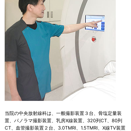
当院の中央放射線科は、一般撮影装置３台、骨塩定量装
置、パノラマ撮影装置、乳房X線装置、320列CT、80列
CT、血管撮影装置２台、3.0TMRI、1.5TMRI、X線TV装置