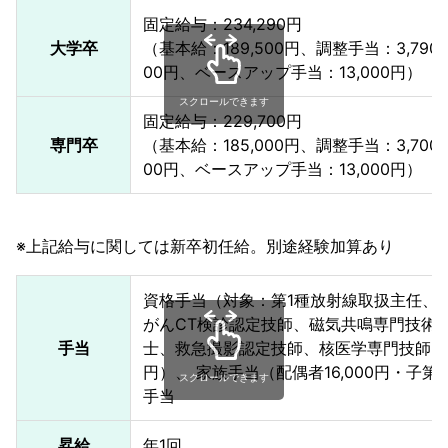
固定給与：234,290円
大学卒
（基本給：189,500円、調整手当：3,790
00円、ベースアップ手当：13,000円）
スクロールできます
固定給与：229,700円
専門卒
（基本給：185,000円、調整手当：3,700
00円、ベースアップ手当：13,000円）
※上記給与に関しては新卒初任給。別途経験加算あり
資格手当（対象：第1種放射線取扱主任、
がんCT検診認定技師、磁気共鳴専門技術
手当
士、救急撮影認定技師、核医学専門技師）交
円）、 家族手当（配偶者16,000円・子第2
スクロールできます
手当
昇給
年1回