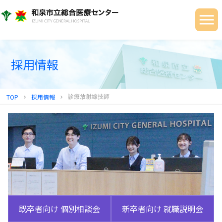
当院について
ご利用の皆さまへ
診療科・部門
採用情報
健診センター
TOP
採用情報
診療放射線技師
chevron_right
chevron_right
地域連携センター
採用情報
既卒者向け 個別相談会
新卒者向け 就職説明会