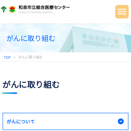
当院について
ご利用の皆さまへ
診療科・部門
がんに取り組む
健診センター
TOP
がんに取り組む
chevron_right
地域連携センター
採用情報
がんに取り組む
がんについて