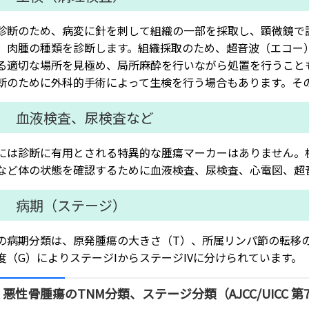
診断のため、病変に針を刺して組織の一部を採取し、顕微鏡で
、肉腫の種類を診断します。組織採取のため、超音波（エコー）
る適切な場所を見極め、局所麻酔を行いながら処置を行うこと
断のために外科的手術によって生検を行う場合もあります。そ
３ 血液検査、尿検査など
には診断に有用とされる特異的な腫瘍マーカーはありません。
など体の状態を確認するために血液検査、尿検査、心電図、超
４ 病期（ステージ）
の病期分類は、原発腫瘍の大きさ（T）、所属リンパ節の転移
度（G）によりステージIからステージIVに分けられています。
 悪性骨腫瘍のTNM分類、ステージ分類（AJCC/UICC 第7