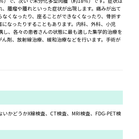
0％）で、次いで未分化多型肉腫（約18％）です。症状は
れ、腫瘤や腫れといった症状が出現します。痛みが出て
らなくなったり、座ることができなくなったり、骨折す
瘍になったりすることもあります。内科、外科、小児
携し、各々の患者さんの状態に最も適した集学的治療を
がん剤、放射線治療、緩和治療などを行います。手術が
どうかX線検査、CT検査、MRI検査、FDG-PET検