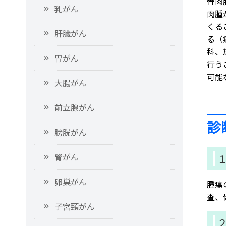
骨肉
乳がん
肉腫
くる
肝臓がん
る（
科、
胃がん
行う
可能
大腸がん
前立腺がん
診
膀胱がん
腎がん
卵巣がん
腫瘍
査、
子宮頸がん