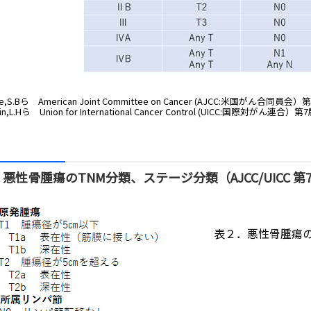
e,S.Bら American Joint Committee on Cancer (AJCC:米国がん合同員
in,L.Hら Union for International Cancer Control (UICC:国際対がん連
 悪性骨腫瘍のTNM分類、ステージ分類（AJCC/UICC 第7
表２．悪性骨腫瘍のス