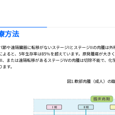
療方法
パ節や遠隔臓器に転移がないステージIとステージIIの肉腫は
によると、5年生存率は85％を超えています。原発腫瘍が大き
III、または遠隔転移があるステージIVの肉腫は切除不能で、
ります。
図1.軟部肉腫（成人）の