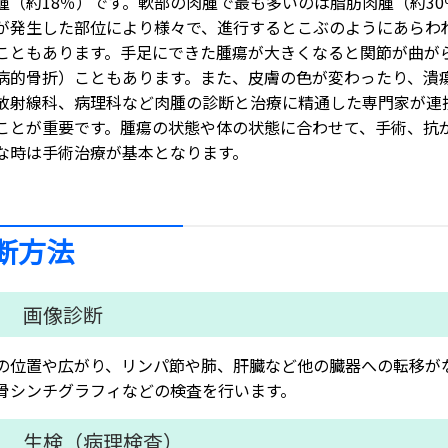
腫（約18％）です。軟部の肉腫で最も多いのは脂肪肉腫（約3
が発生した部位により様々で、進行するとこぶのようにあらわ
こともあります。手足にできた腫瘍が大きくなると関節が曲が
病的骨折）こともあります。また、皮膚の色が変わったり、潰
放射線科、病理科など肉腫の診断と治療に精通した専門家が連
ことが重要です。腫瘍の状態や体の状態に合わせて、手術、抗
な時は手術治療が基本となります。
断方法
１ 画像診断
の位置や広がり、リンパ節や肺、肝臓など他の臓器への転移がないか
骨シンチグラフィなどの検査を行います。
２ 生検（病理検査）