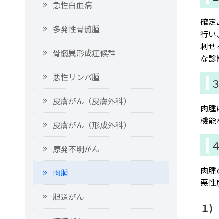
急性白血病
確定
多発性骨髄腫
行い
刺せ
骨髄異形成症候群
な診
悪性リンパ腫
皮膚がん（皮膚外科）
肉腫
機能
皮膚がん（形成外科）
原発不明がん
肉腫
肉腫
悪性
胆道がん
１)