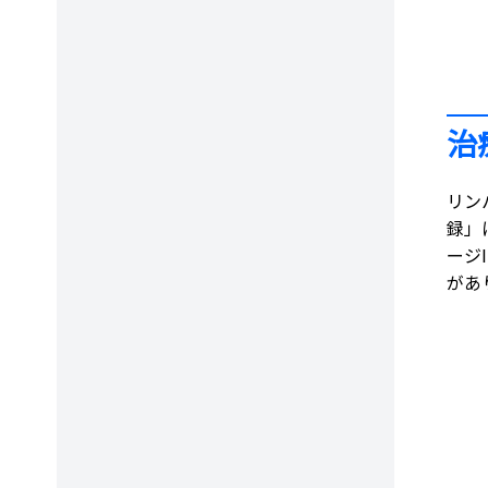
治
リン
録」
ージ
があ