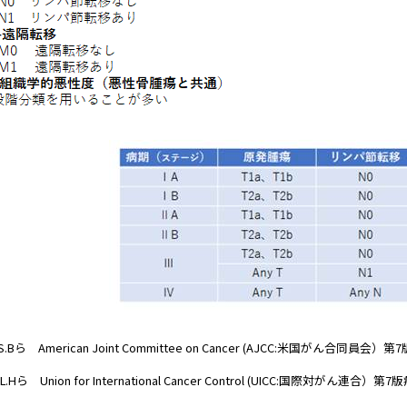
,S.Bら American Joint Committee on Cancer (AJCC:米国がん合同員会）
,L.Hら Union for International Cancer Control (UICC:国際対がん連合）