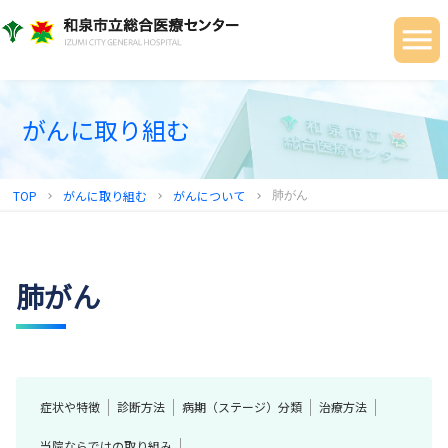
当院について
ご利用の皆さまへ
診療科・部門
がんに取り組む
健診センター
TOP
がんに取り組む
がんについて
肺がん
chevron_right
chevron_right
chevron_right
地域連携センター
採用情報
肺がん
症状や特徴
診断方法
病期（ステージ）分類
治療方法
当院ならではの取り組み