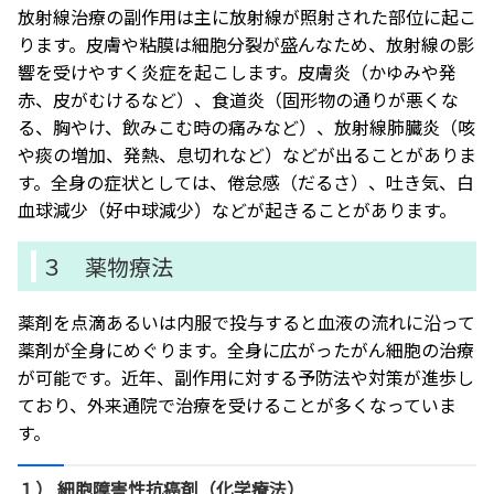
放射線治療の副作用は主に放射線が照射された部位に起こ
ります。皮膚や粘膜は細胞分裂が盛んなため、放射線の影
響を受けやすく炎症を起こします。皮膚炎（かゆみや発
赤、皮がむけるなど）、食道炎（固形物の通りが悪くな
る、胸やけ、飲みこむ時の痛みなど）、放射線肺臓炎（咳
や痰の増加、発熱、息切れなど）などが出ることがありま
す。全身の症状としては、倦怠感（だるさ）、吐き気、白
血球減少（好中球減少）などが起きることがあります。
３ 薬物療法
薬剤を点滴あるいは内服で投与すると血液の流れに沿って
薬剤が全身にめぐります。全身に広がったがん細胞の治療
が可能です。近年、副作用に対する予防法や対策が進歩し
ており、外来通院で治療を受けることが多くなっていま
す。
１） 細胞障害性抗癌剤（化学療法）