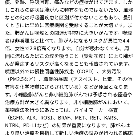
痰、発熱、呼吸困難、痛みなどの症状が出てきます。しか
しこれらの症状は肺がんに特有なものではないため、風邪
などの他の呼吸器疾患と区別が付かないこともあり、長引
くときには早めに医療機関を受診することが大切です。ま
た、肺がんは喫煙との関連が非常に大きいがんです。喫煙
者は非喫煙者と比べて、肺がんになるリスクが男性で4.4
倍、女性で2.8倍高くなります。自分が吸わなくても、周
囲に流れるたばこの煙を吸うこと（受動喫煙）により肺が
んが発症するリスクが高くなることも報告されています。
喫煙以外では慢性閉塞性肺疾患（COPD）、大気汚染
（PM2.5など）、職業的暴露（アスベスト、ヒ素、その他
有害な化学物質にさらされている）などが原因となりま
す。小細胞肺がんと非小細胞肺がんでは予想される経過や
治療方針が大きく異なります。非小細胞肺がんにおいて、
薬物療法を行うにあたっては、バイオマーカー検査
（EGFR、ALK、ROS1、BRAF、MET、RET、KARS、
NTRK、PD-L1など）の結果が重要になります。肺がんは
より良い治療を目指して新しい治療の試みが行われる臨床