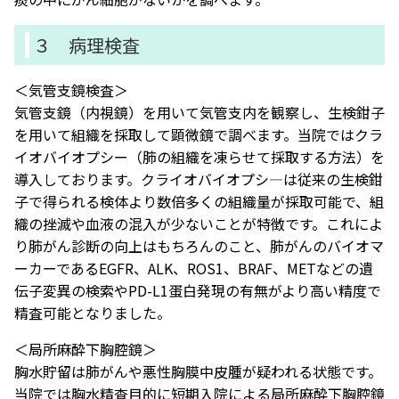
３ 病理検査
＜気管支鏡検査＞
気管支鏡（内視鏡）を用いて気管支内を観察し、生検鉗子
を用いて組織を採取して顕微鏡で調べます。当院ではクラ
イオバイオプシー（肺の組織を凍らせて採取する方法）を
導入しております。クライオバイオプシ―は従来の生検鉗
子で得られる検体より数倍多くの組織量が採取可能で、組
織の挫滅や血液の混入が少ないことが特徴です。これによ
り肺がん診断の向上はもちろんのこと、肺がんのバイオマ
ーカーであるEGFR、ALK、ROS1、BRAF、METなどの遺
伝子変異の検索やPD-L1蛋白発現の有無がより高い精度で
精査可能となりました。
＜局所麻酔下胸腔鏡＞
胸水貯留は肺がんや悪性胸膜中皮腫が疑われる状態です。
当院では胸水精査目的に短期入院による局所麻酔下胸腔鏡