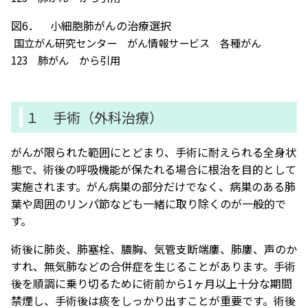
図6． 小細胞肺がんの治療選択
国立がん研究センター がん情報サービス 各種がん
123 肺がん から引用
１ 手術（外科治療）
がんが限られた範囲にとどまり、手術に耐えられる全身状
態で、術後の呼吸機能が保たれる場合に根治を目的として
実施されます。がん病巣の部分だけでなく、病巣のある肺
葉や周囲のリンパ節なども一緒に取り除くのが一般的で
す。
術後に肺炎、肺塞栓、膿胸、気管支断端廔、肺廔、声のか
すれ、無気肺などの合併症を生じることがあります。手術
後を順調に乗り切るために術前から1ヶ月以上十分な期間
禁煙し、手術後は痰をしっかり出すことが重要です。術後