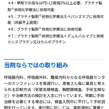
＊4：単剤での投与はPD-L1発現1%以上必要、プラチナ製
※
剤
併用化学療法に併用可能
※
＊5：プラチナ製剤
併用化学療法±ベバシズマブに併用可
能（非扁平上皮癌）
※
＊6：プラチナ製剤
併用化学療法に併用可能
※
＊7：プラチナ製剤
併用化学療法＋デュルバルマブと併用
※シスプラチン又はカルボプラチン
当院ならではの取り組み
呼吸器内科、呼吸器外科、腫瘍内科からなる呼吸器センタ
ーのカンファレンスを毎週行い、患者さん毎に最良と考え
られる診断方法（気管支鏡検査、胸腔鏡検査、手術生検な
ど）や治療方法の検討を入念に行っています。早期に手術
治療を必要とする場合には、検査入院中に平行して手術説
明を行っています。進行例に対しては、薬剤選択に重要と