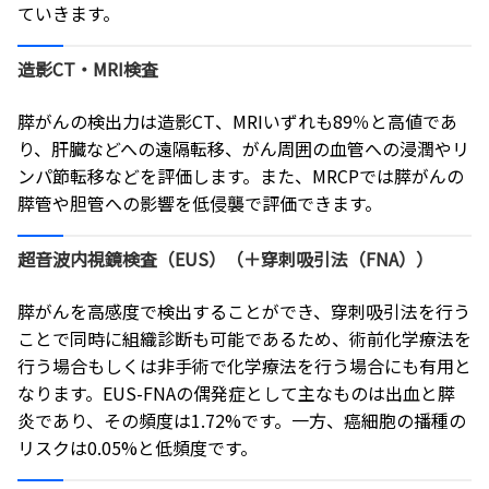
ていきます。
造影CT・MRI検査
膵がんの検出力は造影CT、MRIいずれも89％と高値であ
り、肝臓などへの遠隔転移、がん周囲の血管への浸潤やリ
ンパ節転移などを評価します。また、MRCPでは膵がんの
膵管や胆管への影響を低侵襲で評価できます。
超音波内視鏡検査（EUS）（＋穿刺吸引法（FNA））
膵がんを高感度で検出することができ、穿刺吸引法を行う
ことで同時に組織診断も可能であるため、術前化学療法を
行う場合もしくは非手術で化学療法を行う場合にも有用と
なります。EUS-FNAの偶発症として主なものは出血と膵
炎であり、その頻度は1.72%です。一方、癌細胞の播種の
リスクは0.05%と低頻度です。