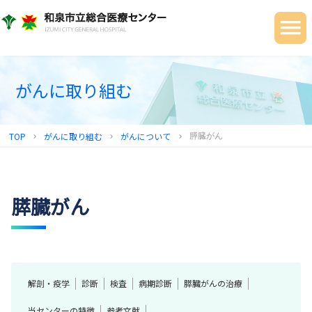
当院について
ご利用の皆さまへ
診療科・部門
がんに取り組む
健診センター
TOP
がんに取り組む
がんについて
膵臓がん
chevron_right
chevron_right
chevron_right
地域連携センター
採用情報
膵臓がん
解剖・疫学
診断
検査
病期診断
膵臓がんの治療
当センターの特徴
参考文献