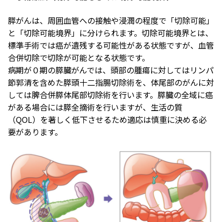
膵がんは、周囲血管への接触や浸潤の程度で「切除可能」
と「切除可能境界」に分けられます。
切除可能境界とは、
標準手術では癌が遺残する可能性がある状態ですが、血管
合併切除で切除が可能となる状態です。
病期が０期の膵臓がんでは、頭部の腫瘍に対してはリンパ
節郭清を含めた膵頭十二指腸切除術を、体尾部のがんに対
しては脾合併膵体尾部切除術を行います。膵臓の全域に癌
がある場合には膵全摘術を行いますが、生活の質
（QOL）を著しく低下させるため適応は慎重に決める必
要があります。