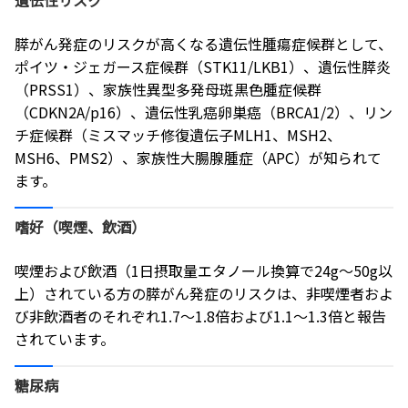
遺伝性リスク
膵がん発症のリスクが高くなる遺伝性腫瘍症候群として、
ポイツ・ジェガース症候群（STK11/LKB1）、遺伝性膵炎
（PRSS1）、家族性異型多発母斑黒色腫症候群
（CDKN2A/p16）、遺伝性乳癌卵巣癌（BRCA1/2）、リン
チ症候群（ミスマッチ修復遺伝子MLH1、MSH2、
MSH6、PMS2）、家族性大腸腺腫症（APC）が知られて
ます。
嗜好（喫煙、飲酒）
喫煙および飲酒（1日摂取量エタノール換算で24g～50g以
上）されている方の膵がん発症のリスクは、非喫煙者およ
び非飲酒者のそれぞれ1.7～1.8倍および1.1～1.3倍と報告
されています。
糖尿病