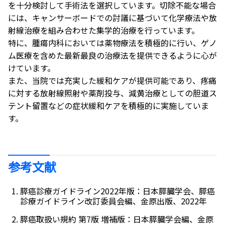
を十分検討して手術法を選択しています。切除不能な場合
には、キャンサーボードでの討議に基づいて化学療法や放
射線治療を組み合わせた集学的治療を行っています。
特に、腫瘍内科においては薬物療法を積極的に行い、ゲノ
ム医療を含めた最新最良の治療法を提供できるように心が
けています。
また、当院では充実した緩和ケアが提供可能であり、疼痛
に対する放射線照射や薬剤投与、減黄治療としての胆道ス
テント留置などの症状緩和ケアを積極的に実施していま
す。
参考文献
膵癌診療ガイドライン2022年版：日本膵臓学会、膵癌
診療ガイドライン改訂委員会編、金原出版、2022年
膵癌取扱い規約 第7版 増補版：日本膵臓学会編、金原