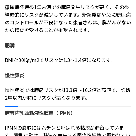
糖尿病発病後1年未満での膵癌発生リスクが高く、その後
経時的にリスクが減少しています。新規発症や急に糖尿病
のコントロールが不良になった患者さんは、膵がんがない
かの精査を受けることが推奨されます。
肥満
BMI≧30Kg/m2でリスクは1.3～1.4倍になります。
慢性膵炎
慢性膵炎では膵癌リスクが13.3倍～16.2倍と高値で、診断
2年以内が特にリスクが高くなります。
膵管内乳頭粘液性腫瘍（IPMN）
IPMNの嚢胞にはムチンと呼ばれる粘液が貯留していま
す。嚢胞の壁は、粘液を産生する腫瘍性細胞で覆われてい