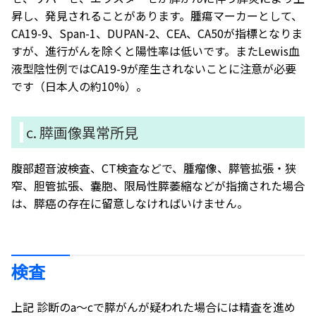
昇し、発見されることがあります。腫瘍マーカーとして、
CA19-9、Span-1、DUPAN-2、CEA、CA50が指標となりま
すが、進行がんを除くと陽性率は低いです。またLewis血
液型陰性例ではCA19-9が産生されないことに注意が必要
です（日本人の約10%）。
c. 膵画像異常所見
腹部超音波検査、CT検査などで、腫瘤像、膵管拡張・狭
窄、胆管拡張、嚢胞、限局性膵萎縮などが指摘された場合
は、膵癌の存在に留意しなければいけません。
検査
上記 診断のa～cで膵がんが疑われた場合には精査を進め