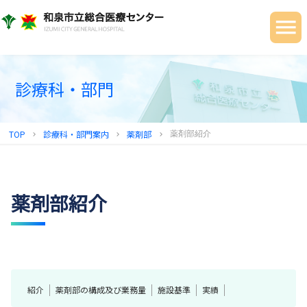
当院について
ご利用の皆さまへ
診療科・部門
診療科・部門
健診センター
TOP
診療科・部門案内
薬剤部
薬剤部紹介
chevron_right
chevron_right
chevron_right
地域連携センター
採用情報
薬剤部紹介
紹介
薬剤部の構成及び業務量
施設基準
実績