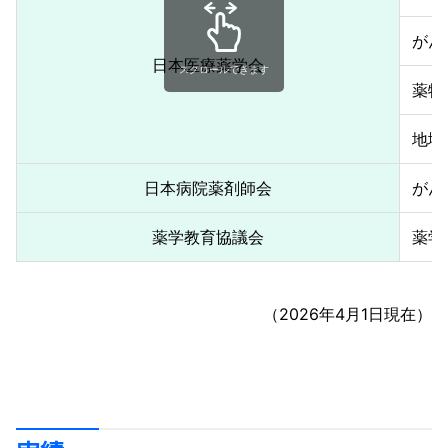
がん
日本医療薬学会
スクロールできます
薬物
地域
日本病院薬剤師会
がん
薬学教育協議会
薬学
（2026年4月1日現在）