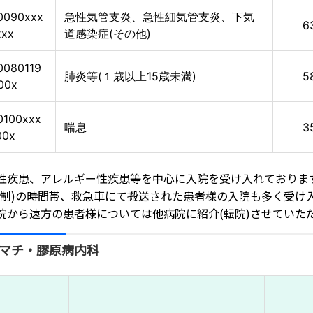
0090xxx
急性気管支炎、急性細気管支炎、下気
6
xxx
道感染症(その他)
0080119
肺炎等(１歳以上15歳未満)
5
00x
0100xxx
喘息
3
00x
性疾患、アレルギー性疾患等を中心に入院を受け入れておりま
番制)の時間帯、救急車にて搬送された患者様の入院も多く受け
院から遠方の患者様については他病院に紹介(転院)させていた
マチ・膠原病内科