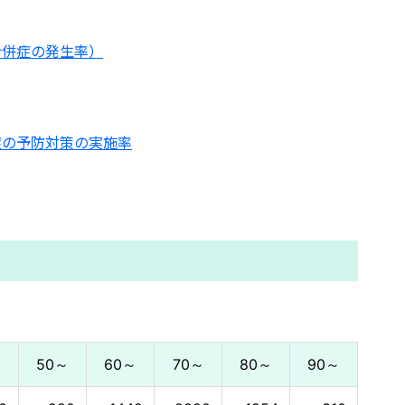
合併症の発生率）
症の予防対策の実施率
～
50～
60～
70～
80～
90～