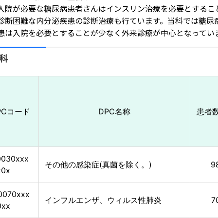
入院が必要な糖尿病患者さんはインスリン治療を必要とするこ
診断困難な内分泌疾患の診断治療も行ています。当科では糖尿
患は入院を必要とすることが少なく外来診療が中心となってい
科
PCコード
DPC名称
患者
0030xxx
その他の感染症(真菌を除く。)
9
x0x
0070xxx
インフルエンザ、ウィルス性肺炎
7
0xx