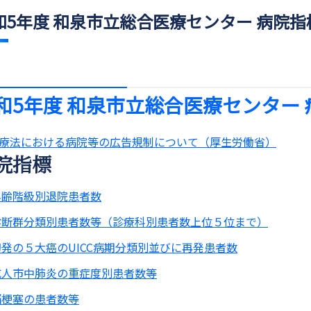
和5年度 和泉市立総合医療センター 病院指
和5年度 和泉市立総合医療センター
療法における病院等の広告規制について（厚生労働省）
院指標
年齢階級別退院患者数
診断群分類別患者数等（診療科別患者数上位５位まで）
初発の５大癌のUICC病期分類別並びに再発患者数
成人市中肺炎の重症度別患者数等
脳梗塞の患者数等