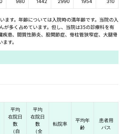
0
980
1442
2990
1954
310
しています。年齢については入院時の満年齢です。当院の入
さんが多く占めています。但し、当院は35の診療科を有
臓疾患、間質性肺炎、股関節症、脊柱管狭窄症、大腿骨
います。
平均
平均
在院日
在院日
平均年
患者用
数
数
転院率
齢
パス
（自
（全