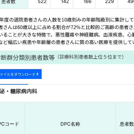
患者数
522
142
166
229
49
23年度の退院患者さんの人数を10歳刻みの年齢階級別に集計
者さんは60歳以上に占める割合が72％と比較的ご高齢の患者
いることが大きな特徴で、悪性腫瘍や神経難病、血液疾患、心
など幅広い疾患や年齢層の患者さんに質の高い医療を提供して
診断群分類別患者数等
（診療科別患者数上位５位まで）
ァイルをダウンロード
泌・糖尿病内科
PCコード
DPC名称
患者数