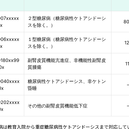
007xxxxx
２型糖尿病（糖尿病性ケトアシドーシ
8
xx
スを除く。）
006xxxxx
１型糖尿病（糖尿病性ケトアシドーシ
1
xx
スを除く。）
0180xx99
副腎皮質機能亢進症、非機能性副腎皮
1
0x
質腫瘍
0040xxxx
糖尿病性ケトアシドーシス、非ケトン
0x
昏睡
0202xxxx
その他の副腎皮質機能低下症
0x
病は教育入院から重症糖尿病性ケトアシドーシスまで対応して