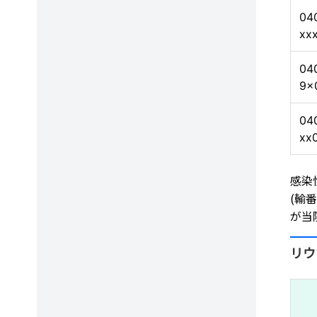
04
xx
04
9x
04
xx
感染
(輸
が当
リウ