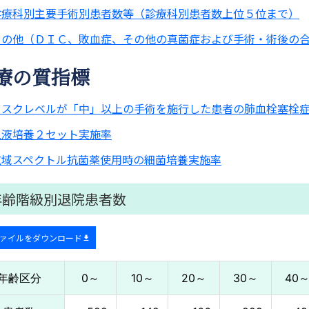
診療科別主要手術別患者数等（診療科別患者数上位５位まで）
その他（ＤＩＣ、敗血症、その他の真菌症および手術・術後の
療の質指標
リスクレベルが「中」以上の手術を施行した患者の肺血栓塞栓
血液培養２セット実施率
広域スペクトル抗菌薬使用時の細菌培養実施率
年齢階級別退院患者数
ァイルをダウンロード
年齢区分
0～
10～
20～
30～
40