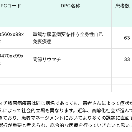
DPCコード
DPC名称
患者数
0560xx99x
重篤な臓器病変を伴う全身性自己
63
x
免疫疾患
0470xx99x
関節リウマチ
33
x
マチ膠原病疾患は同じ病名であっても、患者さんによって症状
んによって社会的立場も異なります。近年、高齢化社会が進ん
きており、患者マネージメントにおいてより多くの課題に直面
選択が重要と考えられ、総合的な医療を行っていきたいと思い