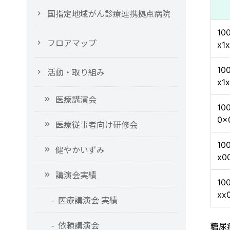
国指定地域がん診療連携拠点病院
10
フロアマップ
x1
10
活動・取り組み
x1
医療講演会
10
0x
医療従事者向け研修会
10
健やかいずみ
x0
講演会実績
10
xx
医療講演会 実績
依頼講演会
糖尿