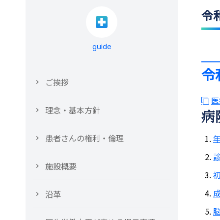
令
guide
令
ご挨拶
医
理念・基本方針
病
患者さんの権利・倫理
施設概要
沿革