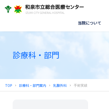
当院について
診療科・部門
TOP
診療科・部門案内
乳腺外科
手術実績
chevron_right
chevron_right
chevron_right