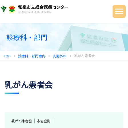
当院について
ご利用の皆さまへ
診療科・部門
診療科・部門
健診センター
TOP
診療科・部門案内
乳腺外科
乳がん患者会
chevron_right
chevron_right
chevron_right
地域連携センター
採用情報
乳がん患者会
乳がん患者会
本会会則