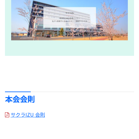
本会会則
サクラIZU 会則