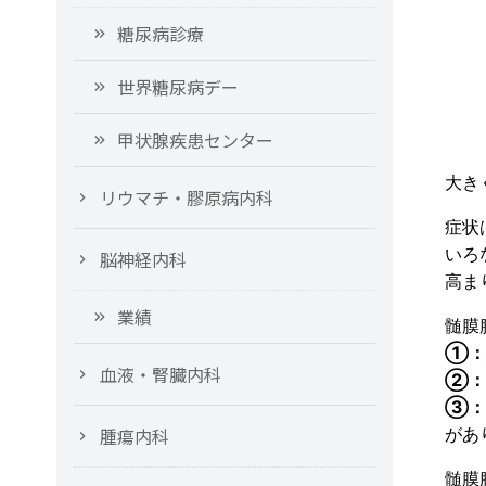
糖尿病診療
世界糖尿病デー
甲状腺疾患センター
大き
リウマチ・膠原病内科
症状
いろ
脳神経内科
高ま
業績
髄膜
①：
血液・腎臓内科
②：
③：
腫瘍内科
があ
髄膜