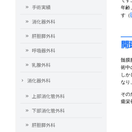
です
手術実績
年齢
す（
消化器外科
肝胆膵外科
開
呼吸器外科
髄膜
乳腺外科
術中
しか
消化器外科
なり
その
上部消化管外科
瘍栄
下部消化管外科
肝胆膵外科