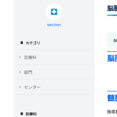
脳
section
脳
カテゴリ
脳
診療科
部門
センター
髄
髄膜
診療科