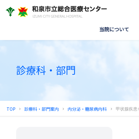
当院について
診療科・部門
TOP
診療科・部門案内
内分泌・糖尿病内科
甲状腺疾患
chevron_right
chevron_right
chevron_right