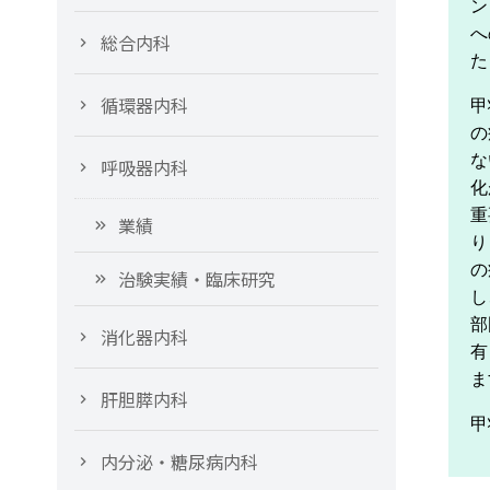
ン
へ
総合内科
た
循環器内科
甲
の
な
呼吸器内科
化
重
業績
り
の
治験実績・臨床研究
し
部
消化器内科
有
ま
肝胆膵内科
甲
内分泌・糖尿病内科