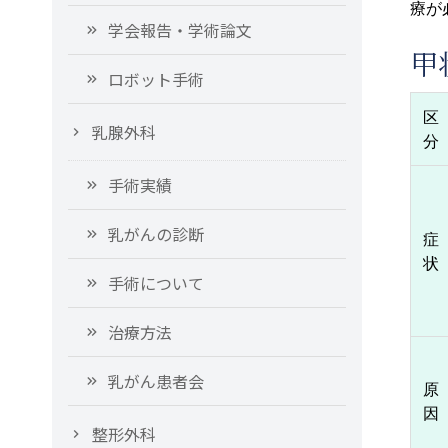
療が
学会報告・学術論文
甲
ロボット手術
区
乳腺外科
分
手術実績
乳がんの診断
症
状
手術について
治療方法
乳がん患者会
原
因
整形外科