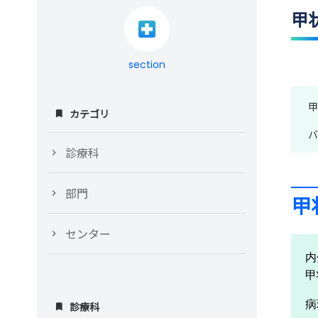
甲
section
甲
カテゴリ
バ
診療科
部門
甲
センター
内
甲
病
診療科