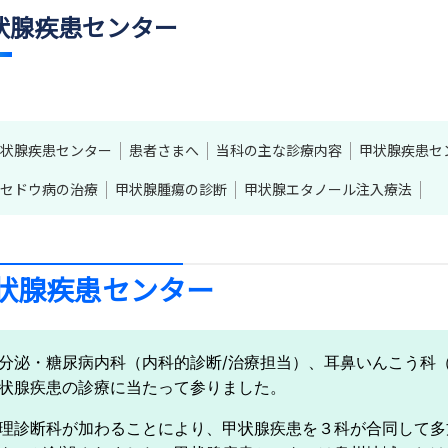
状腺疾患センター
状腺疾患センター
患者さまへ
当科の主な診療内容
甲状腺疾患セ
セドウ病の治療
甲状腺腫瘍の診断
甲状腺エタノール注入療法
状腺疾患センター
分泌・糖尿病内科（内科的診断/治療担当）、耳鼻いんこう科
状腺疾患の診療に当たって参りました。
理診断科が加わることにより、甲状腺疾患を３科が合同して多