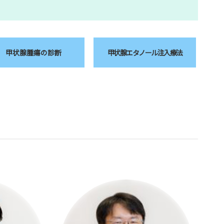
甲状腺腫瘍の診断
甲状腺エタノール
注入療法