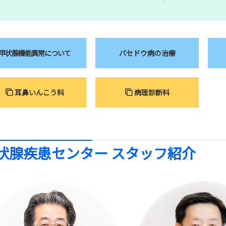
甲状腺機能
異常について
バセドウ病の治療
耳鼻いんこう科
病理診断科
状腺疾患センター スタッフ紹介