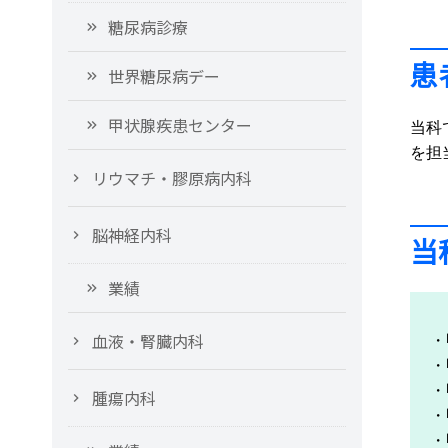
糖尿病診療
患
世界糖尿病デー
甲状腺疾患センター
当科
を担
リウマチ・膠原病内科
脳神経内科
当
業績
血液・腎臓内科
・
・
・
腫瘍内科
・
・