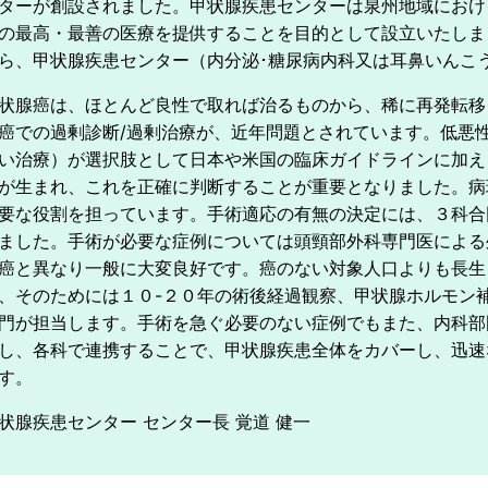
ターが創設されました。甲状腺疾患センターは泉州地域におけ
の最高・最善の医療を提供することを目的として設立いたしま
ら、甲状腺疾患センター（内分泌･糖尿病内科又は耳鼻いんこ
状腺癌は、ほとんど良性で取れば治るものから、稀に再発転移
癌での過剰診断/過剰治療が、近年問題とされています。低悪性度の腫瘍に
い治療）が選択肢として日本や米国の臨床ガイドラインに加え
が生まれ、これを正確に判断することが重要となりました。病
要な役割を担っています。手術適応の有無の決定には、３科合
ました。手術が必要な症例については頭頸部外科専門医による
癌と異なり一般に大変良好です。癌のない対象人口よりも長生
、そのためには１０-２０年の術後経過観察、甲状腺ホルモン
門が担当します。手術を急ぐ必要のない症例でもまた、内科部
し、各科で連携することで、甲状腺疾患全体をカバーし、迅速
す。
状腺疾患センター センター長 覚道 健一