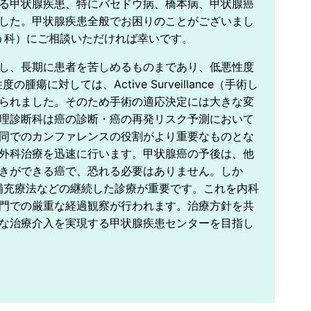
る甲状腺疾患、特にバセドウ病、橋本病、甲状腺癌
した。甲状腺疾患全般でお困りのことがございまし
う科）にご相談いただければ幸いです。
し、長期に患者を苦しめるものまであり、低悪性度
対しては、Active Surveillance（手術し
られました。そのため手術の適応決定には大きな変
理診断科は癌の診断・癌の再発リスク予測において
同でのカンファレンスの役割がより重要なものとな
外科治療を迅速に行います。甲状腺癌の予後は、他
きができる癌で、恐れる必要はありません。しか
補充療法などの継続した診療が重要です。これを内科
門での厳重な経過観察が行われます。治療方針を共
な治療介入を実現する甲状腺疾患センターを目指し