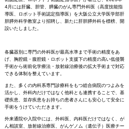
4月には肝臓、胆管、膵臓のがん専門外科医（高度技能指
導医、ロボット手術認定指導医）を大阪公立大学医学部肝
胆膵外科学教室より招聘し、新たに肝胆膵外科を標榜、開
設いたしました。
各臓器別に専門の外科医が最高水準まで手術の精度をあ
げ、胸腔鏡・腹腔鏡・ロボット支援下の精度の高い低侵襲
手術から術前化学療法・放射線治療後の拡大手術まで対応
できる体制を整えています。
また、多くの内科系専門診療科をもつ総合病院のつよみを
活かし、外科内だけではなく他科とも連携することで、基
礎疾患、並存疾患をお持ちの患者さんにも安心して安全に
手術をうけていただきます。
外来通院や入院中には、外科医、内科医だけではなく、が
ん相談室、放射線治療医、がんゲノム（遺伝子）医療チー