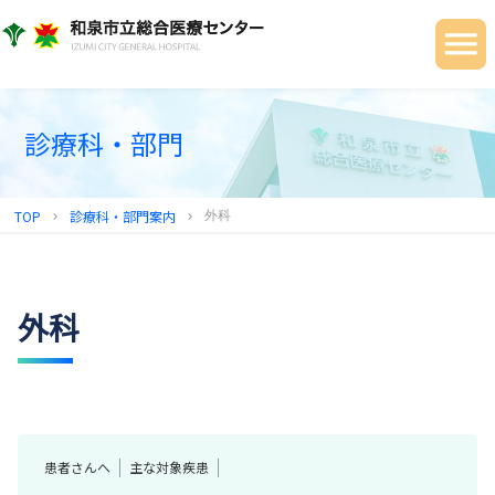
当院について
ご利用の皆さまへ
診療科・部門
診療科・部門
健診センター
TOP
診療科・部門案内
外科
chevron_right
chevron_right
地域連携センター
採用情報
外科
患者さんへ
主な対象疾患